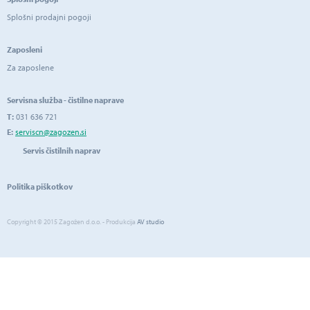
Splošni prodajni pogoji
Zaposleni
Za zaposlene
Servisna služba - čistilne naprave
T:
031 636 721
E:
serviscn@zagozen.si
Servis čistilnih naprav
Politika piškotkov
Copyright © 2015 Zagožen d.o.o. - Produkcija
AV studio