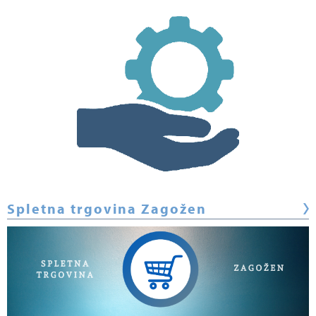
Spletna trgovina Zagožen