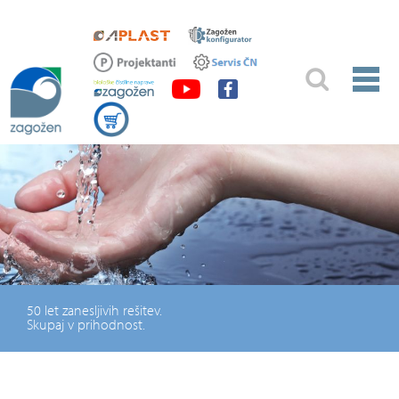
50 let zanesljivih rešitev.
Skupaj v prihodnost.