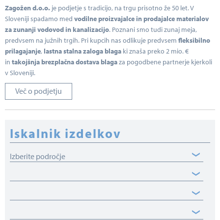
Zagožen d.o.o.
je podjetje s tradicijo, na trgu prisotno že 50 let. V
Sloveniji spadamo med
vodilne proizvajalce in prodajalce materialov
za zunanji vodovod in kanalizacijo
. Poznani smo tudi zunaj meja,
predvsem na južnih trgih. Pri kupcih nas odlikuje predvsem
fleksibilno
prilagajanje
,
lastna stalna zaloga blaga
ki znaša preko 2 mio. €
in
takojšnja brezplačna dostava blaga
za pogodbene partnerje kjerkoli
v Sloveniji.
Več o podjetju
Iskalnik izdelkov
Izberite področje