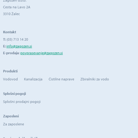
Zagožen d.o.o.
Cesta na Lavo 2A
3310 Žalec
Kontakt
T:
(03) 713 14 20
E:
info@zagozen.si
E-prodaja
:
povprasevanje@zagozen.si
Produkti
Vodovod
Kanalizacija
Čistilne naprave
Zbiralniki za vodo
Splošni pogoji
Splošni prodajni pogoji
Zaposleni
Za zaposlene