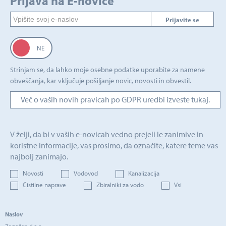
Prijava na E-novice
Prijavite se
Strinjam se, da lahko moje osebne podatke uporabite za namene
obveščanja, kar vključuje pošiljanje novic, novosti in obvestil.
Več o vaših novih pravicah po GDPR uredbi izveste tukaj.
V želji, da bi v vaših e-novicah vedno prejeli le zanimive in
koristne informacije, vas prosimo, da označite, katere teme vas
najbolj zanimajo.
Novosti
Vodovod
Kanalizacija
Čistilne naprave
Zbiralniki za vodo
Vsi
Naslov