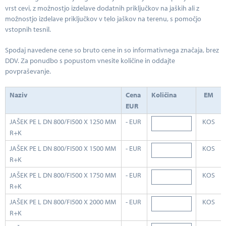
vrst cevi, z možnostjo izdelave dodatnih priključkov na jaških ali z
možnostjo izdelave priključkov v telo jaškov na terenu, s pomočjo
vstopnih tesnil.
Spodaj navedene cene so bruto cene in so informativnega značaja, brez
DDV. Za ponudbo s popustom vnesite količine in oddajte
povpraševanje.
Naziv
Cena
Količina
EM
EUR
JAŠEK PE L DN 800/FI500 X 1250 MM
- EUR
KOS
R+K
JAŠEK PE L DN 800/FI500 X 1500 MM
- EUR
KOS
R+K
JAŠEK PE L DN 800/FI500 X 1750 MM
- EUR
KOS
R+K
JAŠEK PE L DN 800/FI500 X 2000 MM
- EUR
KOS
R+K