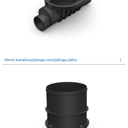
Obroč kanalizacijskega revizijskega jaška