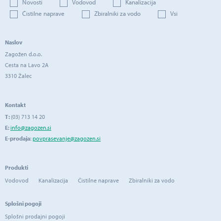
Novosti
Vodovod
Kanalizacija
Čistilne naprave
Zbiralniki za vodo
Vsi
Naslov
Zagožen d.o.o.
Cesta na Lavo 2A
3310 Žalec
Kontakt
T:
(03) 713 14 20
E:
info@zagozen.si
E-prodaja
:
povprasevanje@zagozen.si
Produkti
Vodovod
Kanalizacija
Čistilne naprave
Zbiralniki za vodo
Splošni pogoji
Splošni prodajni pogoji