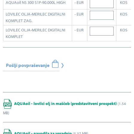
AQUAoil NS 300 S1P-90.000L HIGH
- EUR
KOS
LOVILEC OLJA-MERILEC DIGITALNI
- EUR
KOS
KOMPLET ZAG.
LOVILEC OLJA-MERILEC DIGITALNI
- EUR
KOS
KOMPLET
Pošlji povpraševanje
AQUAoil - lovilci olj in maščob (predstavitveni prospekt)
(1.54
MB)
AQUAoil - navodila za vgradnjo
(5.37 MB)