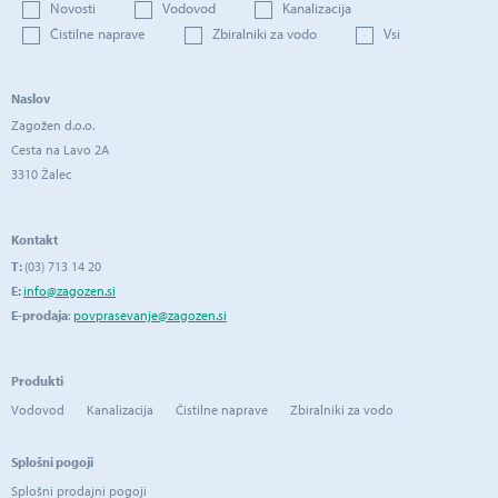
Novosti
Vodovod
Kanalizacija
Čistilne naprave
Zbiralniki za vodo
Vsi
Naslov
Zagožen d.o.o.
Cesta na Lavo 2A
3310 Žalec
Kontakt
T:
(03) 713 14 20
E:
info@zagozen.si
E-prodaja
:
povprasevanje@zagozen.si
Produkti
Vodovod
Kanalizacija
Čistilne naprave
Zbiralniki za vodo
Splošni pogoji
Splošni prodajni pogoji