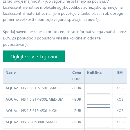
zaradi svoje majhnosti kljub vzgonu ne ostanejo na površju. V
koalescentni enoti se molekule ogljikovodikov adhezijsko sprimejo na
koalescentni material, se na njem povežejo v tanko plast in ob dosegu
primerne velikosti s pomočjo vzgona splavajo na površje.
Spodaj navedene cene so bruto cene in so informativnega značaja, brez
DDV. Za ponudbo s popustom vnesite količine in oddajte
povpraševanje.
Oglejte si v e-trgovini
Naziv
Cena
Količina
EM
EUR
AQUAoil NS 1,5 S1P-150L SMALL
- EUR
KOS
AQUAoil NS 1,5 S1P-300L MEDIUM
- EUR
KOS
AQUAoil NS 1,5 S1P-450L HIGH
- EUR
KOS
AQUAoil NS 3 S1P-300L SMALL
- EUR
KOS