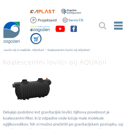
Lovilci olj in maščob - AQUAoil
Koalescentni lovilci olj AQUAoil
Koalescentni lovilci olj AQUAoil
Delujejo podobno kot gravitacijski lovilci. Njihova posebnost je
koalescentni filter, ki iz odpadne vode ločuje male molekule
ogljikovodikov. Teh ni možno prečistiti po gravitacijskem postopku, saj