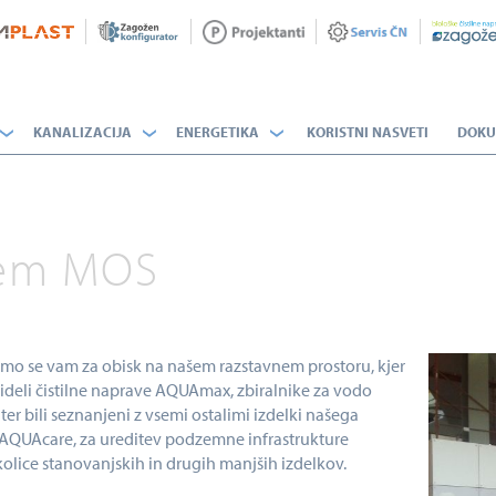
KANALIZACIJA
ENERGETIKA
KORISTNI NASVETI
DOKU
jem MOS
mo se vam za obisk na našem razstavnem prostoru, kjer
videli čistilne naprave AQUAmax, zbiralnike za vodo
ter bili seznanjeni z vsemi ostalimi izdelki našega
AQUAcare, za ureditev podzemne infrastrukture
olice stanovanjskih in drugih manjših izdelkov.