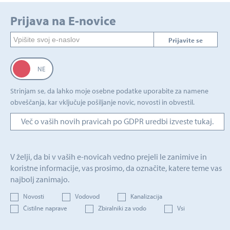
Prijava na E-novice
Prijavite se
Strinjam se, da lahko moje osebne podatke uporabite za namene
obveščanja, kar vključuje pošiljanje novic, novosti in obvestil.
Več o vaših novih pravicah po GDPR uredbi izveste tukaj.
V želji, da bi v vaših e-novicah vedno prejeli le zanimive in
koristne informacije, vas prosimo, da označite, katere teme vas
najbolj zanimajo.
Novosti
Vodovod
Kanalizacija
Čistilne naprave
Zbiralniki za vodo
Vsi