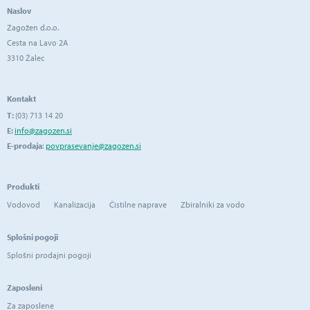
Naslov
Zagožen d.o.o.
Cesta na Lavo 2A
3310 Žalec
Kontakt
T:
(03) 713 14 20
E:
info@zagozen.si
E-prodaja
:
povprasevanje@zagozen.si
Produkti
Vodovod
Kanalizacija
Čistilne naprave
Zbiralniki za vodo
Splošni pogoji
Splošni prodajni pogoji
Zaposleni
Za zaposlene