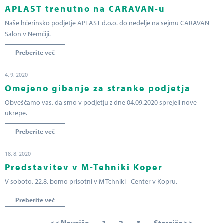
APLAST trenutno na CARAVAN-u
Naše hčerinsko podjetje APLAST d.o.o. do nedelje na sejmu CARAVAN
Salon v Nemčiji.
Preberite več
4. 9. 2020
Omejeno gibanje za stranke podjetja
Obveščamo vas, da smo v podjetju z dne 04.09.2020 sprejeli nove
ukrepe.
Preberite več
18. 8. 2020
Predstavitev v M-Tehniki Koper
V soboto, 22.8. bomo prisotni v M Tehniki - Center v Kopru.
Preberite več
<< Novejše
1
2
3
Starejše >>