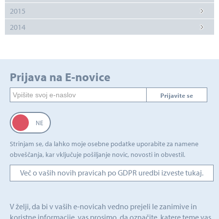
2015
2014
Prijava na E-novice
Prijavite se
Strinjam se, da lahko moje osebne podatke uporabite za namene
obveščanja, kar vključuje pošiljanje novic, novosti in obvestil.
Več o vaših novih pravicah po GDPR uredbi izveste tukaj.
V želji, da bi v vaših e-novicah vedno prejeli le zanimive in
koristne informacije, vas prosimo, da označite, katere teme vas