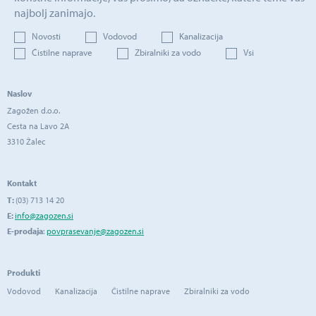
najbolj zanimajo.
Novosti
Vodovod
Kanalizacija
Čistilne naprave
Zbiralniki za vodo
Vsi
Naslov
Zagožen d.o.o.
Cesta na Lavo 2A
3310 Žalec
Kontakt
T:
(03) 713 14 20
E:
info@zagozen.si
E-prodaja
:
povprasevanje@zagozen.si
Produkti
Vodovod
Kanalizacija
Čistilne naprave
Zbiralniki za vodo