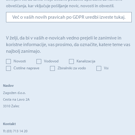
obveščanja, kar vključuje pošiljanje novic, novosti in obvestil.
Več o vaših novih pravicah po GDPR uredbi izveste tukaj.
V želji, da bi v vaših e-novicah vedno prejeli le zanimive in
koristne informacije, vas prosimo, da označite, katere teme vas
najbolj zanimajo.
Novosti
Vodovod
Kanalizacija
Čistilne naprave
Zbiralniki za vodo
Vsi
Naslov
Zagožen d.o.o.
Cesta na Lavo 2A
3310 Žalec
Kontakt
T:
(03) 713 14 20