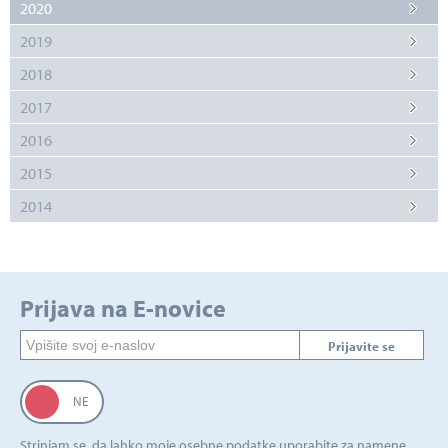
2020
2019
2018
2017
2016
2015
2014
Prijava na E-novice
Prijavite se
Strinjam se, da lahko moje osebne podatke uporabite za namene