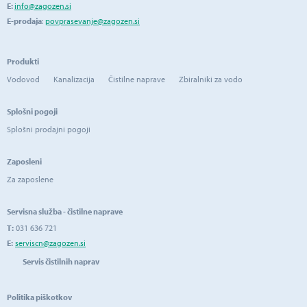
E:
info@zagozen.si
E-prodaja
:
povprasevanje@zagozen.si
Produkti
Vodovod
Kanalizacija
Čistilne naprave
Zbiralniki za vodo
Splošni pogoji
Splošni prodajni pogoji
Zaposleni
Za zaposlene
Servisna služba - čistilne naprave
T:
031 636 721
E:
serviscn@zagozen.si
Servis čistilnih naprav
Politika piškotkov