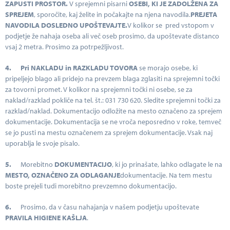
ZAPUSTI PROSTOR.
V sprejemni pisarni
OSEBI, KI JE ZADOLŽENA ZA
SPREJEM
, sporočite, kaj želite in počakajte na njena navodila.
PREJETA
NAVODILA DOSLEDNO UPOŠTEVAJTE.
V kolikor se pred vstopom v
podjetje že nahaja oseba ali več oseb prosimo, da upoštevate distanco
vsaj 2 metra. Prosimo za potrpežljivost.
4.
Pri NAKLADU in RAZKLADU TOVORA
se morajo osebe, ki
pripeljejo blago ali pridejo na prevzem blaga zglasiti na sprejemni točki
za tovorni promet. V kolikor na sprejemni točki ni osebe, se za
naklad/razklad pokliče na tel. št.: 031 730 620. Sledite sprejemni točki za
razklad/naklad. Dokumentacijo odložite na mesto označeno za sprejem
dokumentacije. Dokumentacija se ne vroča neposredno v roke, temveč
se jo pusti na mestu označenem za sprejem dokumentacije. Vsak naj
uporablja le svoje pisalo.
5.
Morebitno
DOKUMENTACIJO
, ki jo prinašate, lahko odlagate le na
MESTO, OZNAČENO ZA ODLAGANJE
dokumentacije. Na tem mestu
boste prejeli tudi morebitno prevzemno dokumentacijo.
6.
Prosimo, da v času nahajanja v našem podjetju upoštevate
PRAVILA HIGIENE KAŠLJA
.