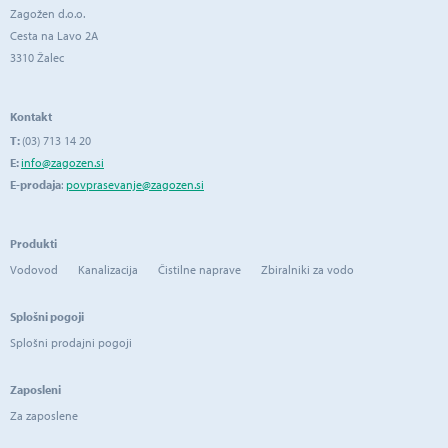
Zagožen d.o.o.
Cesta na Lavo 2A
3310 Žalec
Kontakt
T:
(03) 713 14 20
E:
info@zagozen.si
E-prodaja
:
povprasevanje@zagozen.si
Produkti
Vodovod
Kanalizacija
Čistilne naprave
Zbiralniki za vodo
Splošni pogoji
Splošni prodajni pogoji
Zaposleni
Za zaposlene