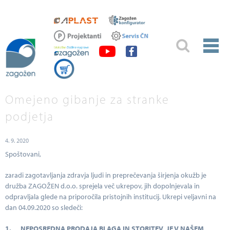
Omejeno gibanje za stranke
podjetja
4. 9. 2020
Spoštovani,
zaradi zagotavljanja zdravja ljudi in preprečevanja širjenja okužb je
družba ZAGOŽEN d.o.o. sprejela več ukrepov, jih dopolnjevala in
odpravljala glede na priporočila pristojnih institucij. Ukrepi veljavni na
dan 04.09.2020 so sledeči:
1.
NEPOSREDNA PRODAJA BLAGA IN STORITEV JE V NAŠEM