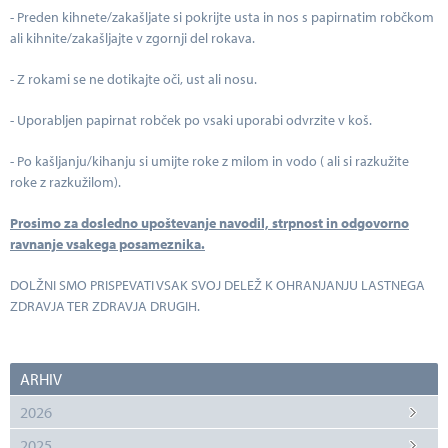
- Preden kihnete/zakašljate si pokrijte usta in nos s papirnatim robčkom
ali kihnite/zakašljajte v zgornji del rokava.
- Z rokami se ne dotikajte oči, ust ali nosu.
- Uporabljen papirnat robček po vsaki uporabi odvrzite v koš.
- Po kašljanju/kihanju si umijte roke z milom in vodo ( ali si razkužite
roke z razkužilom).
Prosimo za dosledno upoštevanje navodil, strpnost in odgovorno
ravnanje vsakega posameznika.
DOLŽNI SMO PRISPEVATI VSAK SVOJ DELEŽ K OHRANJANJU LASTNEGA
ZDRAVJA TER ZDRAVJA DRUGIH.
ARHIV
2026
2025