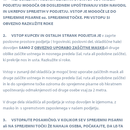
PODJETJU MOGOČA OB DOSLEDNEM UPOŠTEVANJU VSEH NAVODIL
IN UKREPOV SPREJETIH V PODJETJU. VSTOP JE MOGOČE LE DO
SPREJEMNE PISARNE oz. SPREJEMNE TOČKE. PRI VSTOPU SI
OBVEZNO RAZKUŽITE ROKE
2.
VSTOP KUPCEV IN OSTALIH STRANK PODJETJA JE
v zaprte
poslovne prostore podjetja ( trgovinski, poslovni del, skladiščne hale)
dovoljen
SAMO Z
OBVEZNO UPORABO ZAŠČITNE MASKE
ali druge
oblike zaščite ustnega in nosnega predela (šal, ruta ali podobne zaščite),
ki prekrije nos in usta. Razkužite si roke.
Vstop v zunanji del skladišča je mogoč brez uporabe zaščitnih mask ali
druge zaščite ustnega in nosnega predela (šal, ruta ali podobne zaščite)
in le do sprejemne točke oziroma do sprejemne pisarne ob hkratnem
upoštevanju odmaknjenosti od druge osebe vsaj za 2 metra.
V druge dela skladišča ali podjetja je vstop dovoljen le izjemoma, z
masko in s spremstvom zaposlenega v našem podjetju.
3.
VSTOPAJTE POSAMIČNO. V KOLIKOR SE V SPREJEMNI PISARNI
ali NA SPREJEMNI TOČKI ŽE NAHAJA OSEBA, POČAKAJTE, DA LE-TA