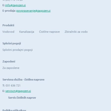
E:
info@zagozen.si
E-prodaja
:
povprasevanje@zagozen.si
Produkti
Vodovod
Kanalizacija
Čistilne naprave
Zbiralniki za vodo
Splošni pogoji
Splošni prodajni pogoji
Zaposleni
Za zaposlene
Servisna služba - čistilne naprave
T:
031 636 721
E:
serviscn@zagozen.si
Servis čistilnih naprav
Politika piškotkov