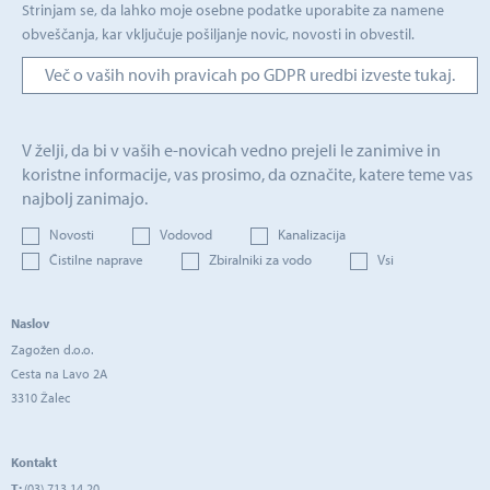
Strinjam se, da lahko moje osebne podatke uporabite za namene
obveščanja, kar vključuje pošiljanje novic, novosti in obvestil.
Več o vaših novih pravicah po GDPR uredbi izveste tukaj.
V želji, da bi v vaših e-novicah vedno prejeli le zanimive in
koristne informacije, vas prosimo, da označite, katere teme vas
najbolj zanimajo.
Novosti
Vodovod
Kanalizacija
Čistilne naprave
Zbiralniki za vodo
Vsi
Naslov
Zagožen d.o.o.
Cesta na Lavo 2A
3310 Žalec
Kontakt
T:
(03) 713 14 20