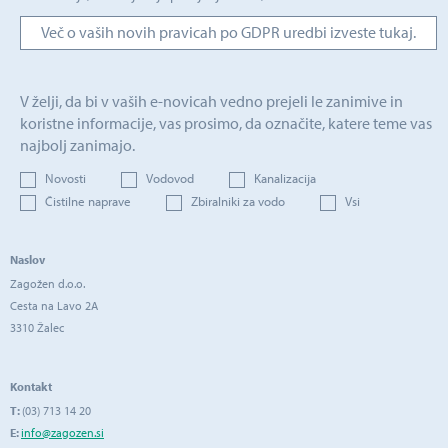
Več o vaših novih pravicah po GDPR uredbi izveste tukaj.
V želji, da bi v vaših e-novicah vedno prejeli le zanimive in
koristne informacije, vas prosimo, da označite, katere teme vas
najbolj zanimajo.
Novosti
Vodovod
Kanalizacija
Čistilne naprave
Zbiralniki za vodo
Vsi
Naslov
Zagožen d.o.o.
Cesta na Lavo 2A
3310 Žalec
Kontakt
T:
(03) 713 14 20
E:
info@zagozen.si