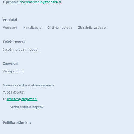
E-prodaja
:
povprasevanje@zagozen.si
Produkti
Vodovod
Kanalizacija
Čistilne naprave
Zbiralniki za vodo
Splošni pogoji
Splošni prodajni pogoji
Zaposleni
Za zaposlene
Servisna služba - čistilne naprave
T:
031 636 721
E:
serviscn@zagozen.si
Servis čistilnih naprav
Politika piškotkov