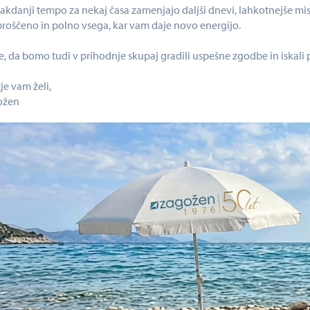
sakdanji tempo za nekaj časa zamenjajo daljši dnevi, lahkotnejše misl
sproščeno in polno vsega, kar vam daje novo energijo.
e, da bomo tudi v prihodnje skupaj gradili uspešne zgodbe in iskali 
je vam želi,
ožen