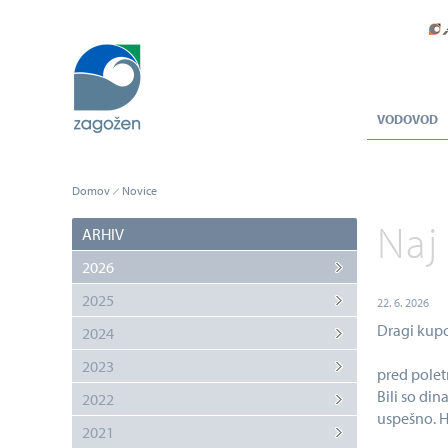
VODOVOD
Domov
Novice
Naj
ARHIV
2026
2025
22. 6. 2026
Dragi kupci
2024
2023
pred polet
Bili so din
2022
uspešno. H
2021