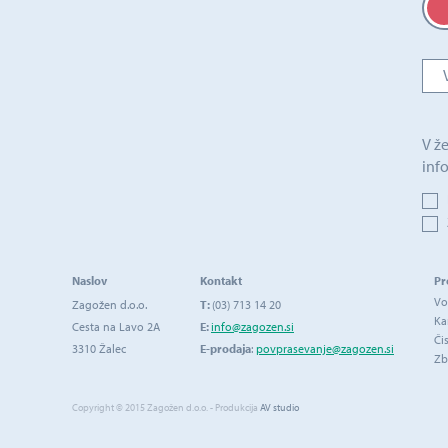
V že
inf
Naslov
Kontakt
Pr
Vo
Zagožen d.o.o.
T:
(03) 713 14 20
Ka
Cesta na Lavo 2A
E:
info@zagozen.si
Či
3310 Žalec
E-prodaja
:
povprasevanje@zagozen.si
Zb
Copyright © 2015 Zagožen d.o.o. - Produkcija
AV studio