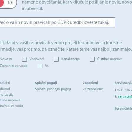
namene obveščanja, kar vključuje pošiljanje novic, novo
in obvestil.
Več o vaših novih pravicah po GDPR uredbi izveste tukaj.
lji, da bi v vaših e-novicah vedno prejeli le zanimive in koristne
ormacije, vas prosimo, da označite, katere teme vas najbolj zanimajo.
Novosti
Vodovod
Kanalizacija
Čistilne naprave
Zbiralniki za vodo
Vsi
odukti
Splošni pogoji
Zaposleni
Servisna sl
dovod
Splošni prodajni pogoji
Za zaposlene
T:
031 636 
nalizacija
E:
serviscn
stilne naprave
iralniki za vodo
Servis čisti