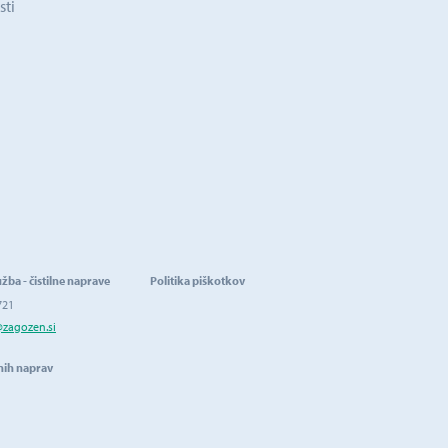
sti
užba - čistilne naprave
Politika piškotkov
721
@zagozen.si
lnih naprav