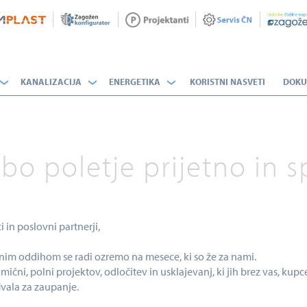
KANALIZACIJA
ENERGETIKA
KORISTNI NASVETI
DOKU
 bo poletje prijetno in 
 in poslovni partnerji,
nim oddihom se radi ozremo na mesece, ki so že za nami.
amični, polni projektov, odločitev in usklajevanj, ki jih brez vas, kup
vala za zaupanje.