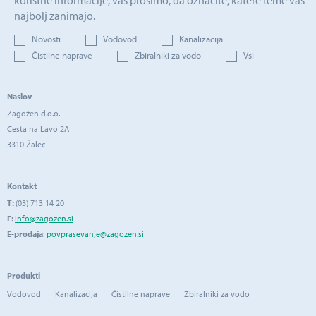
najbolj zanimajo.
Novosti
Vodovod
Kanalizacija
Čistilne naprave
Zbiralniki za vodo
Vsi
Naslov
Zagožen d.o.o.
Cesta na Lavo 2A
3310 Žalec
Kontakt
T:
(03) 713 14 20
E:
info@zagozen.si
E-prodaja
:
povprasevanje@zagozen.si
Produkti
Vodovod
Kanalizacija
Čistilne naprave
Zbiralniki za vodo