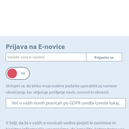
Prijava na E-novice
Prijavite se
Strinjam se, da lahko moje osebne podatke uporabite za namene
obveščanja, kar vključuje pošiljanje novic, novosti in obvestil.
Več o vaših novih pravicah po GDPR uredbi izveste tukaj.
V želji, da bi v vaših e-novicah vedno prejeli le zanimive in
koristne informacije, vas prosimo, da označite, katere teme vas