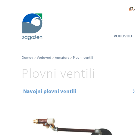
VODOVOD
Domov
Vodovod
Armature
Plovni ventili
Plovni ventili
Navojni plovni ventili