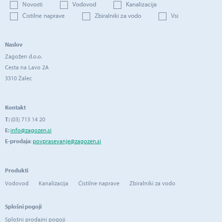
Novosti
Vodovod
Kanalizacija
Čistilne naprave
Zbiralniki za vodo
Vsi
Naslov
Zagožen d.o.o.
Cesta na Lavo 2A
3310 Žalec
Kontakt
T:
(03) 713 14 20
E:
info@zagozen.si
E-prodaja
:
povprasevanje@zagozen.si
Produkti
Vodovod
Kanalizacija
Čistilne naprave
Zbiralniki za vodo
Splošni pogoji
Splošni prodajni pogoji