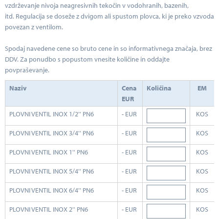
vzdrževanje nivoja neagresivnih tekočin v vodohranih, bazenih,
itd. Regulacija se doseže z dvigom ali spustom plovca, ki je preko vzvoda
povezan z ventilom.
Spodaj navedene cene so bruto cene in so informativnega značaja, brez
DDV. Za ponudbo s popustom vnesite količine in oddajte
povpraševanje.
Naziv
Cena
Količina
EM
EUR
PLOVNI VENTIL INOX 1/2'' PN6
- EUR
KOS
PLOVNI VENTIL INOX 3/4'' PN6
- EUR
KOS
PLOVNI VENTIL INOX 1'' PN6
- EUR
KOS
PLOVNI VENTIL INOX 5/4'' PN6
- EUR
KOS
PLOVNI VENTIL INOX 6/4'' PN6
- EUR
KOS
PLOVNI VENTIL INOX 2'' PN6
- EUR
KOS