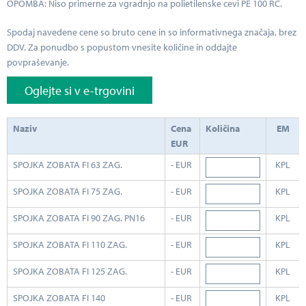
OPOMBA: Niso primerne za vgradnjo na polietilenske cevi PE 100 RC.
Spodaj navedene cene so bruto cene in so informativnega značaja, brez
DDV. Za ponudbo s popustom vnesite količine in oddajte
povpraševanje.
Oglejte si v e-trgovini
Naziv
Cena
Količina
EM
EUR
SPOJKA ZOBATA FI 63 ZAG.
- EUR
KPL
SPOJKA ZOBATA FI 75 ZAG.
- EUR
KPL
SPOJKA ZOBATA FI 90 ZAG. PN16
- EUR
KPL
SPOJKA ZOBATA FI 110 ZAG.
- EUR
KPL
SPOJKA ZOBATA FI 125 ZAG.
- EUR
KPL
SPOJKA ZOBATA FI 140
- EUR
KPL