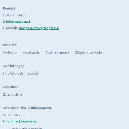
Kontakt
T:
(03) 713 14 20
E:
info@zagozen.si
E-prodaja
:
povprasevanje@zagozen.si
Produkti
Vodovod
Kanalizacija
Čistilne naprave
Zbiralniki za vodo
Splošni pogoji
Splošni prodajni pogoji
Zaposleni
Za zaposlene
Servisna služba - čistilne naprave
T:
031 636 721
E:
serviscn@zagozen.si
Servis čistilnih naprav