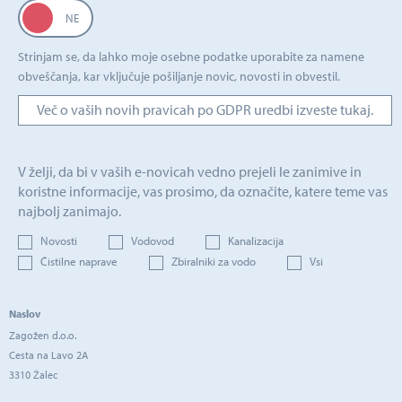
Strinjam se, da lahko moje osebne podatke uporabite za namene
obveščanja, kar vključuje pošiljanje novic, novosti in obvestil.
Več o vaših novih pravicah po GDPR uredbi izveste tukaj.
V želji, da bi v vaših e-novicah vedno prejeli le zanimive in
koristne informacije, vas prosimo, da označite, katere teme vas
najbolj zanimajo.
Novosti
Vodovod
Kanalizacija
Čistilne naprave
Zbiralniki za vodo
Vsi
Naslov
Zagožen d.o.o.
Cesta na Lavo 2A
3310 Žalec