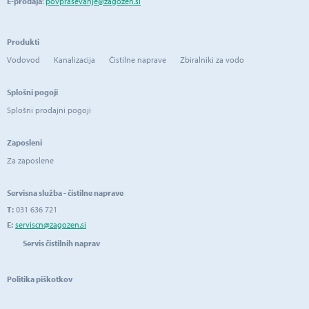
E-prodaja
:
povprasevanje@zagozen.si
Produkti
Vodovod
Kanalizacija
Čistilne naprave
Zbiralniki za vodo
Splošni pogoji
Splošni prodajni pogoji
Zaposleni
Za zaposlene
Servisna služba - čistilne naprave
T:
031 636 721
E:
serviscn@zagozen.si
Servis čistilnih naprav
Politika piškotkov