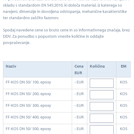
skladu s standardom EN 545:2010, ki določa material, iz katerega so
narejeni, dimenzije in dovoljena odstopanja, mehanične karakteristike
ter standardno zaščito fazonov.
Spodaj navedene cene so bruto cene in so informativnega značaja, brez
DDV. Za ponudbo s popustom vnesite količine in oddajte
povpraševanje.
Naziv
Cena
Količina
EM
EUR
FF-KOS DN 50/ 100, epoxy
- EUR
KOS
FF-KOS DN 50/ 200, epoxy
- EUR
KOS
FF-KOS DN 50/ 300, epoxy
- EUR
KOS
FF-KOS DN 50/ 400, epoxy
- EUR
KOS
FF-KOS DN 50/ 500, epoxy
- EUR
KOS