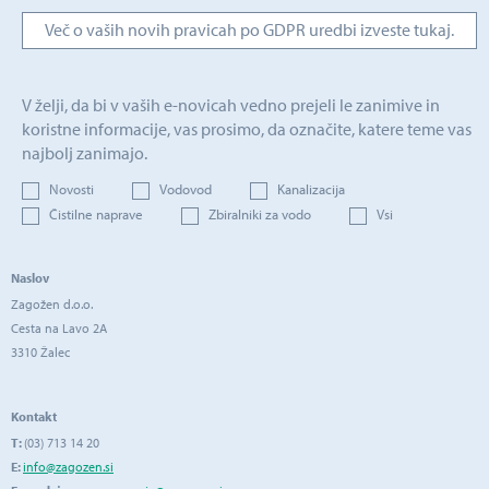
Več o vaših novih pravicah po GDPR uredbi izveste tukaj.
V želji, da bi v vaših e-novicah vedno prejeli le zanimive in
koristne informacije, vas prosimo, da označite, katere teme vas
najbolj zanimajo.
Novosti
Vodovod
Kanalizacija
Čistilne naprave
Zbiralniki za vodo
Vsi
Naslov
Zagožen d.o.o.
Cesta na Lavo 2A
3310 Žalec
Kontakt
T:
(03) 713 14 20
E:
info@zagozen.si