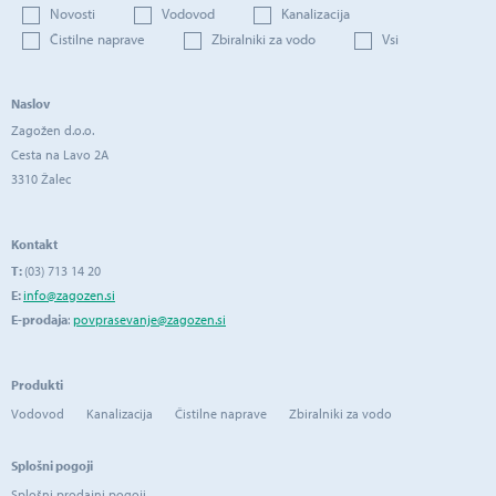
Novosti
Vodovod
Kanalizacija
Čistilne naprave
Zbiralniki za vodo
Vsi
Naslov
Zagožen d.o.o.
Cesta na Lavo 2A
3310 Žalec
Kontakt
T:
(03) 713 14 20
E:
info@zagozen.si
E-prodaja
:
povprasevanje@zagozen.si
Produkti
Vodovod
Kanalizacija
Čistilne naprave
Zbiralniki za vodo
Splošni pogoji
Splošni prodajni pogoji