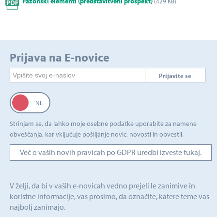
Fazonski elementi (predstavitveni prospekt)
(429 KB)
Prijava na E-novice
Prijavite se
Strinjam se, da lahko moje osebne podatke uporabite za namene
obveščanja, kar vključuje pošiljanje novic, novosti in obvestil.
Več o vaših novih pravicah po GDPR uredbi izveste tukaj.
V želji, da bi v vaših e-novicah vedno prejeli le zanimive in
koristne informacije, vas prosimo, da označite, katere teme vas
najbolj zanimajo.