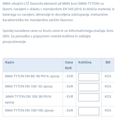
MMA obojčni LTŽ fazonski elementi ali MMA kosi (MMA TYTON) so
fazoni, narejeni v skladu s standardom EN 545:2010, ki določa material, iz
katerega so narejeni, dimenzije in dovoljena odstopanja, mehanične
karakteristike ter standardno zaščito fazonov.
Spodaj navedene cene so bruto cene in so informativnega značaja, brez
DDV. Za ponudbo s popustom vnesite količine in oddajte
povpraševanje.
Naziv
Cena
Količina
EM
EUR
MMA TYTON DN 80/ 80 PN16, epoxy
- EUR
KOS
MMA TYTON DN 100/ 50, epoxy
- EUR
KOS
.MMA TYTON DN 100/ 80 PN16
- EUR
KOS
epoxy
MMA TYTON DN 100/100, epoxy
- EUR
KOS