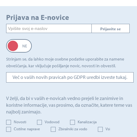
Prijava na E-novice
Prijavite se
Strinjam se, da lahko moje osebne podatke uporabite za namene
obveščanja, kar vključuje pošiljanje novic, novosti in obvestil.
Več o vaših novih pravicah po GDPR uredbi izveste tukaj.
V želji, da bi v vaših e-novicah vedno prejeli le zanimive in
koristne informacije, vas prosimo, da označite, katere teme vas
najbolj zanimajo.
Novosti
Vodovod
Kanalizacija
Čistilne naprave
Zbiralniki za vodo
Vsi