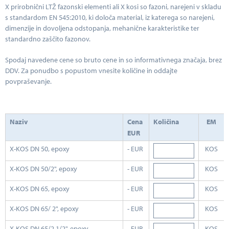
X prirobnični LTŽ fazonski elementi ali X kosi so fazoni, narejeni v skladu
s standardom EN 545:2010, ki določa material, iz katerega so narejeni,
dimenzije in dovoljena odstopanja, mehanične karakteristike ter
standardno zaščito fazonov.
Spodaj navedene cene so bruto cene in so informativnega značaja, brez
DDV. Za ponudbo s popustom vnesite količine in oddajte
povpraševanje.
Naziv
Cena
Količina
EM
EUR
X-KOS DN 50, epoxy
- EUR
KOS
X-KOS DN 50/2", epoxy
- EUR
KOS
X-KOS DN 65, epoxy
- EUR
KOS
X-KOS DN 65/ 2", epoxy
- EUR
KOS
X-KOS DN 65/2 1/2", epoxy
- EUR
KOS