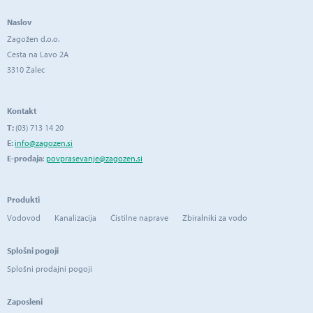
Naslov
Zagožen d.o.o.
Cesta na Lavo 2A
3310 Žalec
Kontakt
T:
(03) 713 14 20
E:
info@zagozen.si
E-prodaja
:
povprasevanje@zagozen.si
Produkti
Vodovod
Kanalizacija
Čistilne naprave
Zbiralniki za vodo
Splošni pogoji
Splošni prodajni pogoji
Zaposleni