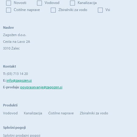
Novosti
Vodovod
Kanalizacija
Čistilne naprave
Zbiralniki za vodo
Vsi
Naslov
Zagožen d.o.o.
Cesta na Lavo 2A
3310 Žalec
Kontakt
T:
(03) 713 14 20
E:
info@zagozen.si
E-prodaja
:
povprasevanje@zagozen.si
Produkti
Vodovod
Kanalizacija
Čistilne naprave
Zbiralniki za vodo
Splošni pogoji
Splošni prodajni pogoji