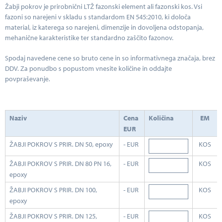
Žabji pokrov je prirobnični LTŽ fazonski element ali fazonski kos. Vsi
fazoni so narejeni v skladu s standardom EN 545:2010, ki določa
material, iz katerega so narejeni, dimenzije in dovoljena odstopanja,
mehanične karakteristike ter standardno zaščito fazonov.
Spodaj navedene cene so bruto cene in so informativnega značaja, brez
DDV. Za ponudbo s popustom vnesite količine in oddajte
povpraševanje.
Naziv
Cena
Količina
EM
EUR
ŽABJI POKROV S PRIR. DN 50, epoxy
- EUR
KOS
ŽABJI POKROV S PRIR. DN 80 PN 16,
- EUR
KOS
epoxy
ŽABJI POKROV S PRIR. DN 100,
- EUR
KOS
epoxy
ŽABJI POKROV S PRIR. DN 125,
- EUR
KOS