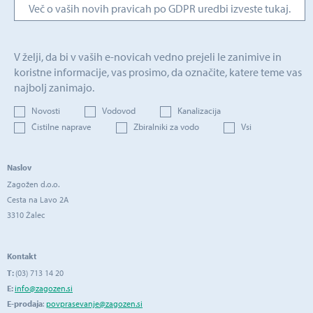
Več o vaših novih pravicah po GDPR uredbi izveste tukaj.
V želji, da bi v vaših e-novicah vedno prejeli le zanimive in
koristne informacije, vas prosimo, da označite, katere teme vas
najbolj zanimajo.
Novosti
Vodovod
Kanalizacija
Čistilne naprave
Zbiralniki za vodo
Vsi
Naslov
Zagožen d.o.o.
Cesta na Lavo 2A
3310 Žalec
Kontakt
T:
(03) 713 14 20
E:
info@zagozen.si
E-prodaja
:
povprasevanje@zagozen.si