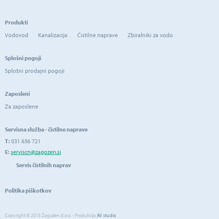
Produkti
Vodovod
Kanalizacija
Čistilne naprave
Zbiralniki za vodo
Splošni pogoji
Splošni prodajni pogoji
Zaposleni
Za zaposlene
Servisna služba - čistilne naprave
T:
031 636 721
E:
serviscn@zagozen.si
Servis čistilnih naprav
Politika piškotkov
Copyright © 2015 Zagožen d.o.o. - Produkcija
AV studio