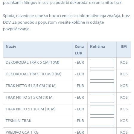
pocinkanih fitingov in cevi pa poskrbi dekorodal oziroma nitto trak.
Spodaj navedene cene so bruto cene in so informativnega značaja, brez
DDV. Za ponudbo s popustom vnesite količine in oddajte
povpraševanje.
Naziv
Cena
Količina
EM
EUR
DEKORODAL TRAK 5 CM (10M)
- EUR
KOS
DEKORODAL TRAK 10 CM (10M)
- EUR
KOS
TRAK NITTO 51 2,5 CM (10 M)
- EUR
KOS
TRAK NITTO 51 5 CM (10 M)
- EUR
KOS
TRAK NITTO 51 10 CM (10 M)
- EUR
KOS
TESNILNI TRAK
- EUR
KOS
PREDIVO CCA 1 KG
- EUR
KOS