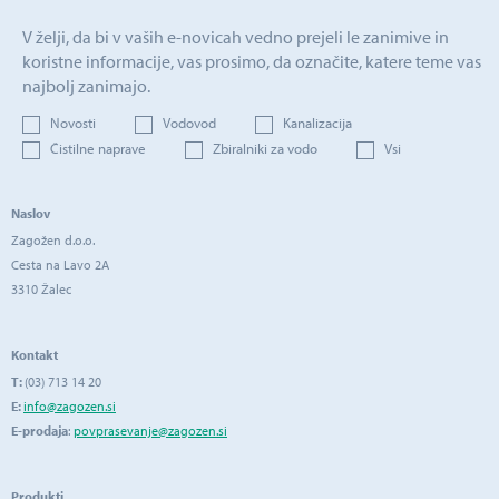
V želji, da bi v vaših e-novicah vedno prejeli le zanimive in
koristne informacije, vas prosimo, da označite, katere teme vas
najbolj zanimajo.
Novosti
Vodovod
Kanalizacija
Čistilne naprave
Zbiralniki za vodo
Vsi
Naslov
Zagožen d.o.o.
Cesta na Lavo 2A
3310 Žalec
Kontakt
T:
(03) 713 14 20
E:
info@zagozen.si
E-prodaja
:
povprasevanje@zagozen.si
Produkti