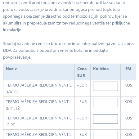
reducirni ventil pred mrazom v zimskih razmerah tudi takrat, ko ni
pretoka vode. Jašek je brez dna, kar omogoča prehod toplote iz
spodnjega sloja zemlje direktno pod termoizolacijski pokrov, kjer se
akumulira in preprečuje zamrznitev reducirnega ventila ter priključne
instalacije.
Spodaj navedene cene so bruto cene in so informativnega značaja, brez
DDV. Za ponudbo s popustom vnesite količine in oddajte
povpraševanje.
Naziv
Cena
Količina
EM
EUR
TERMO JAŠEK ZA REDUCIRNI VENTIL
- EUR
KOS
3/4" PE
TERMO JAŠEK ZA REDUCIRNI VENTIL
- EUR
KOS
3/4"LTŽ
TERMO JAŠEK ZA REDUCIRNI VENTIL
- EUR
KOS
1" PE
TERMO JAŠEK ZA REDUCIRNI VENTIL
- EUR
KOS